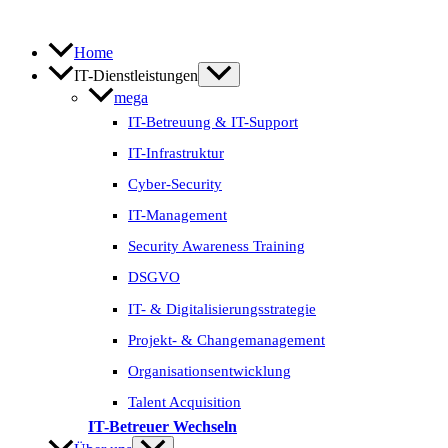
Zum
Inhalt
springen
Home
IT-Dienstleistungen
mega
IT-Betreuung & IT-Support
IT-Infrastruktur
Cyber-Security
IT-Management
Security Awareness Training
DSGVO
IT- & Digitalisierungs­strategie
Projekt- & Change­management
Organisations­entwicklung
Talent Acquisition
IT-Betreuer Wechseln