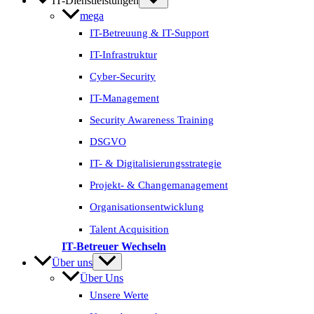
IT-Dienstleistungen
mega
IT-Betreuung & IT-Support
IT-Infrastruktur
Cyber-Security
IT-Management
Security Awareness Training
DSGVO
IT- & Digitalisierungs­strategie
Projekt- & Change­management
Organisations­entwicklung
Talent Acquisition
IT-Betreuer Wechseln
Über uns
Über Uns
Unsere Werte