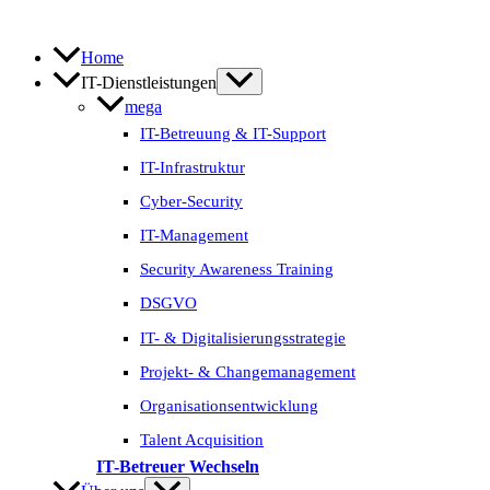
Zum
Inhalt
springen
Home
IT-Dienstleistungen
mega
IT-Betreuung & IT-Support
IT-Infrastruktur
Cyber-Security
IT-Management
Security Awareness Training
DSGVO
IT- & Digitalisierungs­strategie
Projekt- & Change­management
Organisations­entwicklung
Talent Acquisition
IT-Betreuer Wechseln