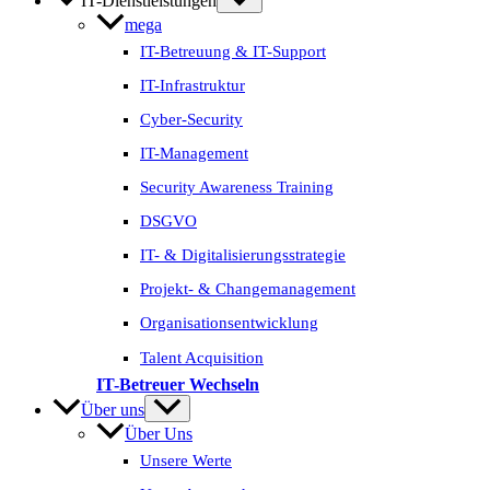
IT-Dienstleistungen
mega
IT-Betreuung & IT-Support
IT-Infrastruktur
Cyber-Security
IT-Management
Security Awareness Training
DSGVO
IT- & Digitalisierungs­strategie
Projekt- & Change­management
Organisations­entwicklung
Talent Acquisition
IT-Betreuer Wechseln
Über uns
Über Uns
Unsere Werte