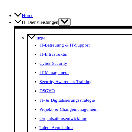
Zum
Inhalt
springen
Home
IT-Dienstleistungen
mega
IT-Betreuung & IT-Support
IT-Infrastruktur
Cyber-Security
IT-Management
Security Awareness Training
DSGVO
IT- & Digitalisierungs­strategie
Projekt- & Change­management
Organisations­entwicklung
Talent Acquisition