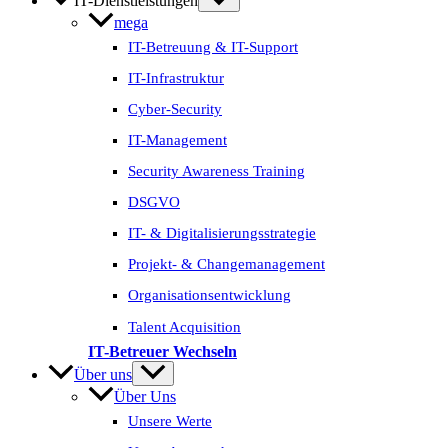
IT-Dienstleistungen
mega
IT-Betreuung & IT-Support
IT-Infrastruktur
Cyber-Security
IT-Management
Security Awareness Training
DSGVO
IT- & Digitalisierungs­strategie
Projekt- & Change­management
Organisations­entwicklung
Talent Acquisition
IT-Betreuer Wechseln
Über uns
Über Uns
Unsere Werte