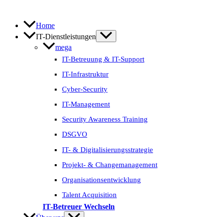
Zum
Inhalt
springen
Home
IT-Dienstleistungen
mega
IT-Betreuung & IT-Support
IT-Infrastruktur
Cyber-Security
IT-Management
Security Awareness Training
DSGVO
IT- & Digitalisierungs­strategie
Projekt- & Change­management
Organisations­entwicklung
Talent Acquisition
IT-Betreuer Wechseln