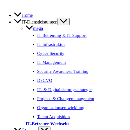
Zum
Inhalt
springen
Home
IT-Dienstleistungen
mega
IT-Betreuung & IT-Support
IT-Infrastruktur
Cyber-Security
IT-Management
Security Awareness Training
DSGVO
IT- & Digitalisierungs­strategie
Projekt- & Change­management
Organisations­entwicklung
Talent Acquisition
IT-Betreuer Wechseln