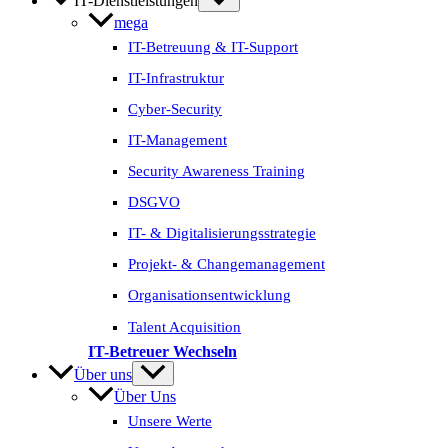
IT-Dienstleistungen
mega
IT-Betreuung & IT-Support
IT-Infrastruktur
Cyber-Security
IT-Management
Security Awareness Training
DSGVO
IT- & Digitalisierungs­strategie
Projekt- & Change­management
Organisations­entwicklung
Talent Acquisition
IT-Betreuer Wechseln
Über uns
Über Uns
Unsere Werte